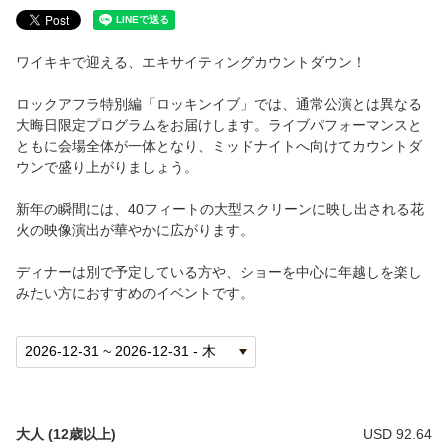
ルアウディナー付きパッケージ
ワイキキで迎える、エキサイティングカウントダウン！
ワイキキルアウ
ロックアフラ特別編「ロッキンイブ」では、通常公演とは異なる
ワイキキルアウについて
大晦日限定プログラムをお届けします。ライブパフォーマンスと
ともに会場全体が一体となり、ミッドナイトへ向けてカウントダ
ワイキキルアウ（ブッフェディナー）
ウンで盛り上がりましょう。
イベント・団体
新年の瞬間には、40フィートの大型スクリーンに映し出される花
火の映像演出が華やかに広がります。
ニューイヤーズ イブ ミッドナイトショー
ディナーは別で予定している方や、ショーを中心に年越しを楽し
ロイヤルハワイアンシアターのレンタル
みたい方におすすめのイベントです。
貸切パーティー・出張サービス
アクセス
ご案内
大人 (12歳以上)
USD 92.64