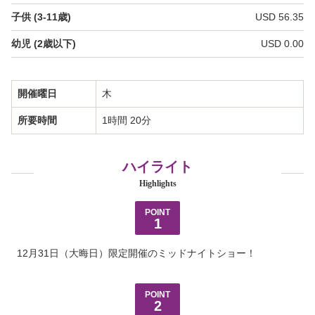
私たちについて
子供 (3-11歳)
USD 56.35
幼児 (2歳以下)
USD 0.00
バーチャルツアー
フォトギャラリー
開催曜日
木
ビデオギャラリー
所要時間
1時間 20分
カマアイナ・スペシャル
ハイライト
Highlights
プライバシーポリシー
POINT
よくあるご質問
1
12月31日（大晦日）限定開催のミッドナイトショー！
お問い合わせ
会社概要
POINT
2