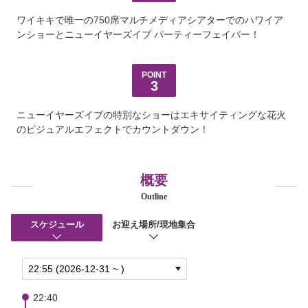
言語
ワイキキで唯一の750席マルチメディアシアターでのハワイア
日本語
ンショーとニューイヤーズイブ パーティーフェイバー！
POINT
3
ニューイヤーズイブの特別なショーはエキサイティングな花火
のビジュアルエフェクトでカウントダウン！
概要
Outline
スケジュール
お迎え場所/現地集合
22:40