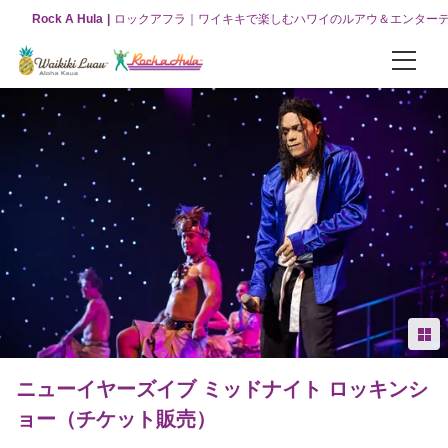
Rock A Hula
ロックアフラ｜ワイキキで楽しむハワイのルアウ＆エンター
パッケージ
お得な3つのコンボパッケージ
【オリジナルパッケージ】ワイキキルアウ＆ロックアフラショー
【VIPパッケージ】ワイキキルアウ＆ロックアフラショー
【グリーンルーム】ワイキキルアウ＆ロックアフラショー
ロックアフラ
ロックアフラショーについて
ニューイヤーズイブ ミッドナイト ロッキンシ
ョー（チケット販売）
ロックアフラショー（チケット販売）