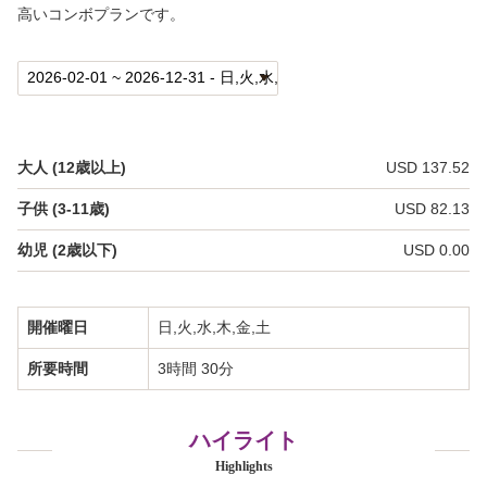
高いコンボプランです。
私たちについて
バーチャルツアー
フォトギャラリー
大人 (12歳以上)
USD 137.52
ビデオギャラリー
子供 (3-11歳)
USD 82.13
カマアイナ・スペシャル
幼児 (2歳以下)
USD 0.00
プライバシーポリシー
開催曜日
日,火,水,木,金,土
よくあるご質問
所要時間
3時間 30分
お問い合わせ
ハイライト
会社概要
Highlights