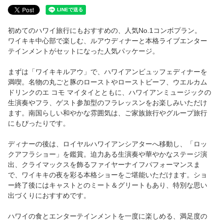
ルアウディナー付きパッケージ
初めてのハワイ旅行にもおすすめの、人気No.1コンボプラン。
ワイキキルアウ
ワイキキ中心部で楽しむ、ルアウディナーと本格ライブエンター
テインメントがセットになった人気パッケージ。
ワイキキルアウについて
まずは「ワイキキルアウ」で、ハワイアンビュッフェディナーを
ワイキキルアウ（ブッフェディナー）
満喫。名物の丸ごと豚のローストやローストビーフ、ウエルカム
ドリンクのエ コモ マイタイとともに、ハワイアンミュージックの
イベント・団体
生演奏やフラ、ゲスト参加型のフラレッスンをお楽しみいただけ
ます。南国らしい和やかな雰囲気は、ご家族旅行やグループ旅行
ニューイヤーズ イブ ミッドナイトショー
にもぴったりです。
ロイヤルハワイアンシアターのレンタル
ディナーの後は、ロイヤルハワイアンシアターへ移動し、「ロッ
クアフラショー」を鑑賞。迫力ある生演奏や華やかなステージ演
貸切パーティー・出張サービス
出、クライマックスを飾るファイヤーナイフパフォーマンスま
で、ワイキキの夜を彩る本格ショーをご堪能いただけます。ショ
ー終了後にはキャストとのミート＆グリートもあり、特別な思い
アクセス
出づくりにおすすめです。
ご案内
ハワイの食とエンターテインメントを一度に楽しめる、満足度の