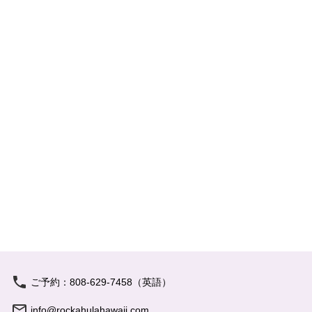
ご予約：808-629-7458（英語）
info@rockahulahawaii.com