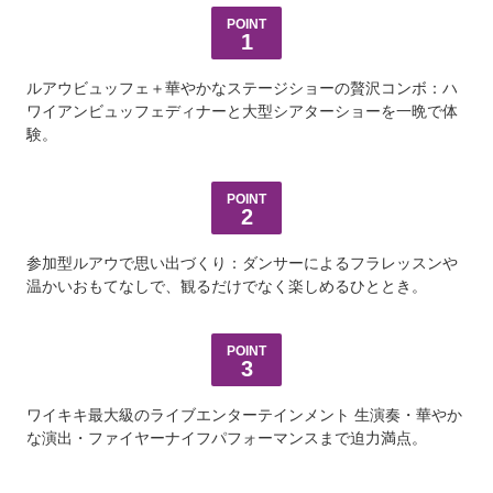
言語
POINT
1
日本語
ルアウビュッフェ＋華やかなステージショーの贅沢コンボ：ハ
ワイアンビュッフェディナーと大型シアターショーを一晩で体
験。
POINT
2
参加型ルアウで思い出づくり：ダンサーによるフラレッスンや
温かいおもてなしで、観るだけでなく楽しめるひととき。
POINT
3
ワイキキ最大級のライブエンターテインメント 生演奏・華やか
な演出・ファイヤーナイフパフォーマンスまで迫力満点。