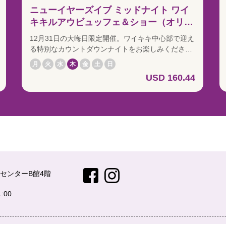
ニューイヤーズイブ ミッドナイト ワイ
キキルアウビュッフェ＆ショー（オリジ
ナルパッケージ）
12月31日の大晦日限定開催。ワイキキ中心部で迎え
る特別なカウントダウンナイトをお楽しみくださ
い！ ワイキキルアウのハワイアンビュッフェディナ
月
火
水
木
金
土
日
ーと、ロックアフラのミッドナイトショーがセット
USD 160.44
になった大晦日限定パッケージ。カルアポークやロ
ーストビーフなどのルアウ料理を、ハワイアンミュ
ージックとフラとともにお楽しみいただいた後は、
ロイヤルハワイアンシアターへ。 年越し特別編「ロ
ッキンイブ」ショーでは、ライブパフォーマンスと
ともに会場一体となってカウントダウン。ミッドナ
イトの瞬間には、大型スクリーンに映し出される花
火の映像演出が華やかに新年を彩ります。 ハワイで
過ごす一年の締めくくりにふさわしい、一夜限りの
センターB館4階
スペシャルイベントです。
:00