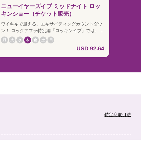
ニューイヤーズイブ ミッドナイト ロッ
キンショー（チケット販売）
ワイキキで迎える、エキサイティングカウントダウ
ン！ ロックアフラ特別編「ロッキンイブ」では、通
常公演とは異なる大晦日限定プログラムをお届けし
月
火
水
木
金
土
日
ます。ライブパフォーマンスとともに会場全体が一
USD 92.64
体となり、ミッドナイトへ向けてカウントダウンで
盛り上がりましょう。 新年の瞬間には、40フィート
の大型スクリーンに映し出される花火の映像演出が
華やかに広がります。 ディナーは別で予定している
方や、ショーを中心に年越しを楽しみたい方におす
すめのイベントです。
特定商取引法