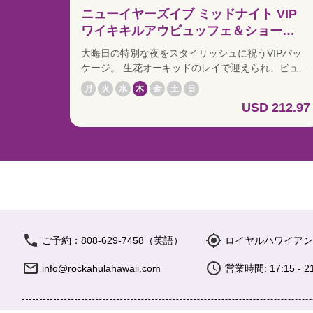
ニューイヤーズイブ ミッドナイト VIP
ワイキキルアウビュッフェ＆ショー
（VIPパッケージ）
大晦日の特別な夜をスタイリッシュに祝うVIPパッ
ケージ。 生花オーキッドのレイで迎えられ、ビュッ
フェ優先案内とプレミアムドリンク付きで始まる華
月
火
水
木
金
土
日
やかなディナータイム。ワイキキルアウの後は、ロ
USD 212.97
イヤルハワイアンシアターのVIP席からミッドナイ
ト特別ショーをご鑑賞いただけます。 ライブパフォ
ーマンスの高揚感に包まれながら迎えるカウントダ
ウン。ミッドナイトには、大型スクリーンを使用し
た花火の映像演出が新年の幕開けを華やかに演出し
ます。 一年の締めくくりを少し贅沢に過ごしたい方
におすすめの限定プランです。
ご予約：808-629-7458（英語）
ロイヤルハワイアン
info@rockahulahawaii.com
営業時間: 17:15 - 21