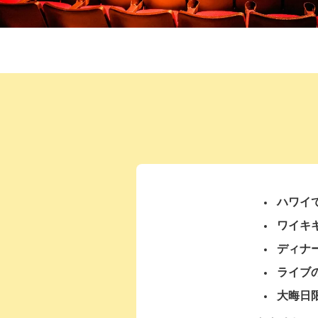
ハワイ
ワイキ
ディナ
ライブ
大晦日