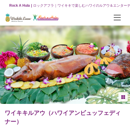
Rock A Hula
ロックアフラ｜ワイキキで楽しむハワイのルアウ＆エンター
パッケージ
お得な3つのコンボパッケージ
【オリジナルパッケージ】ワイキキルアウ＆ロックアフラショー
【VIPパッケージ】ワイキキルアウ＆ロックアフラショー
【グリーンルーム】ワイキキルアウ＆ロックアフラショー
ロックアフラ
ロックアフラショーについて
ワイキキルアウ（ハワイアンビュッフェディ
ナー）
ロックアフラショー（チケット販売）