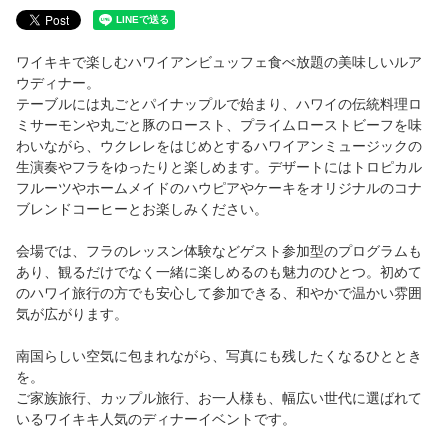
ルアウディナー付きパッケージ
ワイキキで楽しむハワイアンビュッフェ食べ放題の美味しいルア
ワイキキルアウ
ウディナー。
テーブルには丸ごとパイナップルで始まり、ハワイの伝統料理ロ
ワイキキルアウについて
ミサーモンや丸ごと豚のロースト、プライムローストビーフを味
わいながら、ウクレレをはじめとするハワイアンミュージックの
ワイキキルアウ（ブッフェディナー）
生演奏やフラをゆったりと楽しめます。デザートにはトロピカル
フルーツやホームメイドのハウピアやケーキをオリジナルのコナ
イベント・団体
ブレンドコーヒーとお楽しみください。
ニューイヤーズ イブ ミッドナイトショー
会場では、フラのレッスン体験などゲスト参加型のプログラムも
あり、観るだけでなく一緒に楽しめるのも魅力のひとつ。初めて
ロイヤルハワイアンシアターのレンタル
のハワイ旅行の方でも安心して参加できる、和やかで温かい雰囲
気が広がります。
貸切パーティー・出張サービス
南国らしい空気に包まれながら、写真にも残したくなるひととき
を。
アクセス
ご家族旅行、カップル旅行、お一人様も、幅広い世代に選ばれて
いるワイキキ人気のディナーイベントです。
ご案内