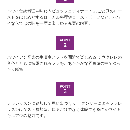
言語
ハワイ伝統料理を味わうビュッフェディナー： 丸ごと豚のロー
日本語
ストをはじめとするローカル料理やローストビーフなど、ハワ
イならではの味を一度に楽しめる充実の内容。
POINT
2
ハワイアン音楽の生演奏とフラを間近で楽しめる ：ウクレレの
音色とともに披露されるフラを、あたたかな雰囲気の中でゆっ
たり鑑賞。
POINT
3
フラレッスンに参加して思い出づくり： ダンサーによるフラレ
ッスンはゲスト参加型。観るだけでなく体験できるのがワイキ
キルアウの魅力です。