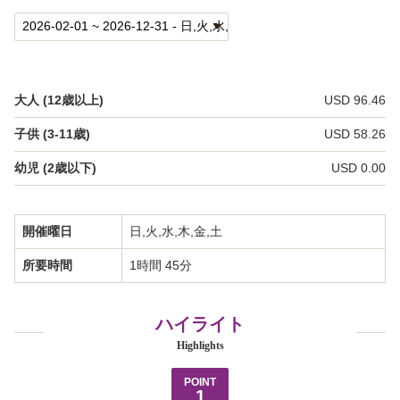
私たちについて
バーチャルツアー
大人 (12歳以上)
USD 96.46
フォトギャラリー
子供 (3-11歳)
USD 58.26
ビデオギャラリー
幼児 (2歳以下)
USD 0.00
カマアイナ・スペシャル
開催曜日
日,火,水,木,金,土
プライバシーポリシー
所要時間
1時間 45分
よくあるご質問
ハイライト
お問い合わせ
Highlights
会社概要
POINT
1