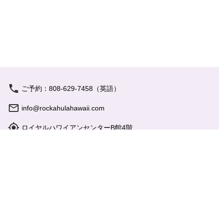
私たちについて
バーチャルツアー
フォトギャラリー
ビデオギャラリー
ご予約：808-629-7458（英語）
カマアイナ・スペシャル
info@rockahulahawaii.com
ロイヤルハワイアンセンターB館4階
プライバシーポリシー
営業時間: 17:15 - 21:00
よくあるご質問
お問い合わせ
特定商取引法
会社概要