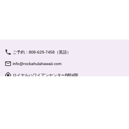
私たちについて
バーチャルツアー
フォトギャラリー
ビデオギャラリー
ご予約：808-629-7458（英語）
カマアイナ・スペシャル
info@rockahulahawaii.com
ロイヤルハワイアンセンターB館4階
プライバシーポリシー
営業時間: 17:15 - 21:00
よくあるご質問
お問い合わせ
特定商取引法
会社概要