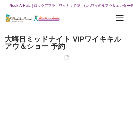
Rock A Hula
ロックアフラ｜ワイキキで楽しむハワイのルアウ＆エンター
パッケージ
大晦日ミッドナイト VIPワイキキル
お得な3つのコンボパッケージ
アウ＆ショー 予約
【オリジナルパッケージ】ワイキキルアウ＆ロックアフラショー
【VIPパッケージ】ワイキキルアウ＆ロックアフラショー
【グリーンルーム】ワイキキルアウ＆ロックアフラショー
ロックアフラ
ロックアフラショーについて
ロックアフラショー（チケット販売）