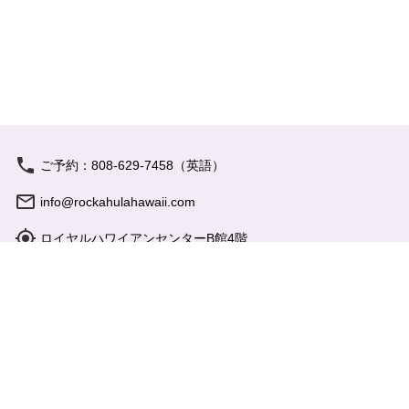
私たちについて
バーチャルツアー
フォトギャラリー
ビデオギャラリー
ご予約：808-629-7458（英語）
カマアイナ・スペシャル
info@rockahulahawaii.com
ロイヤルハワイアンセンターB館4階
プライバシーポリシー
営業時間: 17:15 - 21:00
よくあるご質問
お問い合わせ
特定商取引法
会社概要