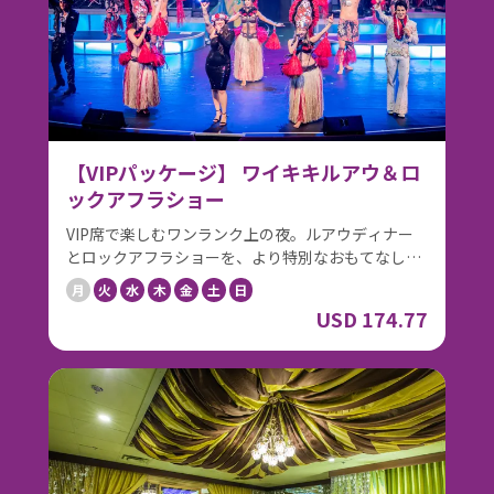
力ある生演奏や華やかなステージ演出、クライマッ
クスを飾るファイヤーナイフパフォーマンスまで、
ワイキキの夜を彩る本格ショーをご堪能いただけま
す。ショー終了後にはキャストとのミート＆グリー
トもあり、特別な思い出づくりにおすすめです。 ハ
ワイの食とエンターテインメントを一度に楽しめ
る、満足度の高いコンボプランです。
【VIPパッケージ】 ワイキキルアウ＆ロ
ックアフラショー
VIP席で楽しむワンランク上の夜。ルアウディナー
とロックアフラショーを、より特別なおもてなしと
ともに楽しめるVIPパッケージ。 ご到着時には、生
月
火
水
木
金
土
日
花オーキッドのレイでお迎え。ハワイらしい温かな
USD 174.77
セレモニーで、特別な夜が始まります。ルアウ会場
では、優先案内でスムーズにビュッフェへ。ルアウ
名物の豚の丸焼きカルアポークやプライムロースト
ビーフなどのハワイアンビュッフェをゆったりとお
楽しみいただけます。ウクレレの生演奏やフラ、ゲ
スト参加型のフラレッスンも魅力のひとつです。 デ
ィナーの後はロイヤルハワイアンシアターへ。ロッ
クアフラショーをVIP席からご鑑賞いただけます。ス