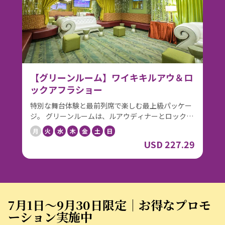
テージをより近くに感じられる特別なお席で、華や
かなライブパフォーマンスや迫力あるファイヤーナ
イフパフォーマンスをご堪能ください。 さらに、プ
レミアムドリンク1杯付き。 記念日や特別なご旅行
にもおすすめの、ワンランク上のコンボプランで
す。
【グリーンルーム】ワイキキルアウ＆ロ
ックアフラショー
特別な舞台体験と最前列席で楽しむ最上級パッケー
ジ。 グリーンルームは、ルアウディナーとロックア
フラショーを、舞台裏体験とともに楽しむ最上級パ
月
火
水
木
金
土
日
ッケージです。 まずはロイヤルハワイアンシアター
USD 227.29
内グリーンルームでのレセプションからスタート。
シャンパンで乾杯しながら、キャストによるバック
ステージツアーへご案内します。ステージの裏側を
間近に感じられる、特別な時間をお過ごしくださ
い。記念写真（2名様につき1枚）も含まれていま
す。 その後はワイキキルアウへ。生花オーキッドの
7月1日〜9月30日限定｜お得なプロモ
レイで迎えられ、優先案内でビュッフェへとご案内
ーション実施中
いたします。カルアポークやプライムローストビー