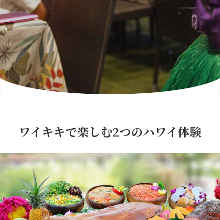
ルアウディナー付きパッケージ
ワイキキルアウ
ワイキキルアウについて
ワイキキルアウ（ブッフェディナー）
イベント・団体
ニューイヤーズ イブ ミッドナイトショー
ワイキキで楽しむ2つのハワイ体験
ロイヤルハワイアンシアターのレンタル
貸切パーティー・出張サービス
アクセス
ご案内