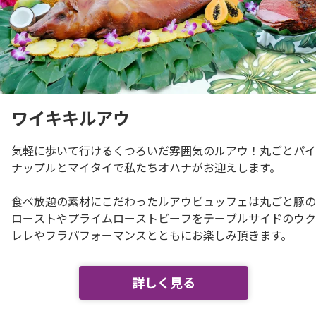
私たちについて
バーチャルツアー
フォトギャラリー
ワイキキルアウ
ビデオギャラリー
気軽に歩いて行けるくつろいだ雰囲気のルアウ！丸ごとパイ
カマアイナ・スペシャル
ナップルとマイタイで私たちオハナがお迎えします。
プライバシーポリシー
食べ放題の素材にこだわったルアウビュッフェは丸ごと豚の
ローストやプライムローストビーフをテーブルサイドのウク
よくあるご質問
レレやフラパフォーマンスとともにお楽しみ頂きます。
お問い合わせ
詳しく見る
会社概要