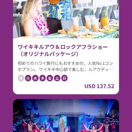
ワイキキルアウ＆ロックアフラショー
（オリジナルパッケージ）
初めてのハワイ旅行にもおすすめの、人気No.1コン
ボプラン。 ワイキキ中心部で楽しむ、ルアウディナ
ーと本格ライブエンターテインメントがセットにな
月
火
水
木
金
土
日
った人気パッケージ。 まずは「ワイキキルアウ」
USD 137.52
で、ハワイアンビュッフェディナーを満喫。名物の
丸ごと豚のローストやローストビーフ、ウエルカム
ドリンクのエ コモ マイタイとともに、ハワイアンミ
ュージックの生演奏やフラ、ゲスト参加型のフラレ
ッスンをお楽しみいただけます。南国らしい和やか
な雰囲気は、ご家族旅行やグループ旅行にもぴった
りです。 ディナーの後は、ロイヤルハワイアンシア
ターへ移動し、「ロックアフラショー」を鑑賞。迫