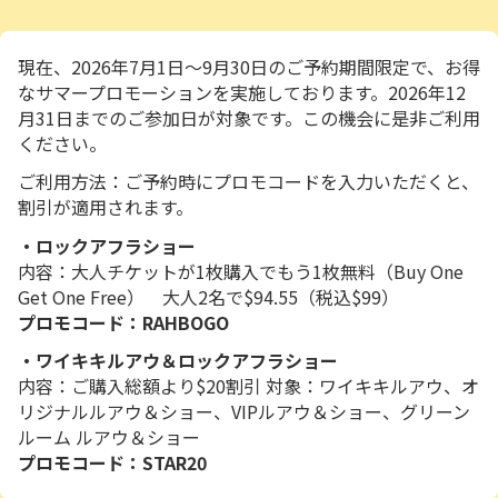
フをはじめとするハワイアンビュッフェを、ハワイ
アンミュージックの生演奏やフラとともにゆったり
とお楽しみいただけます。 そして夜のクライマック
現在、2026年7月1日〜9月30日のご予約期間限定で、お得
スは、ロックアフラショーをグリーンルーム席（ス
なサマープロモーションを実施しております。2026年12
テージ前中央・最前列エリア）から鑑賞。ステージ
月31日までのご参加日が対象です。この機会に是非ご利用
を目前に感じる臨場感の中、華やかなライブパフォ
ください。
ーマンスや迫力あるファイヤーナイフパフォーマン
スをご堪能ください。 特別な記念日やハネムーン、
ご利用方法：ご予約時にプロモコードを入力いただくと、
大切なご旅行にふさわしい、最上級の体験プランで
割引が適用されます。
す。
・
ロックアフラショー
内容：大人チケットが1枚購入でもう1枚無料（Buy One
Get One Free） 大人2名で$94.55（税込$99）
プロモコード：RAHBOGO
・
ワイキキルアウ＆ロックアフラショー
内容：ご購入総額より$20割引 対象：ワイキキルアウ、オ
リジナルルアウ＆ショー、VIPルアウ＆ショー、グリーン
ルーム ルアウ＆ショー
プロモコード：STAR20