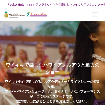
Rock A Hula
ロックアフラ｜ワイキキで楽しむハワイのルアウ＆エンター
パッケージ
お得な3つのコンボパッケージ
【オリジナルパッケージ】ワイキキルアウ＆ロックアフラショー
【VIPパッケージ】ワイキキルアウ＆ロックアフラショー
ワイキキで楽しむハワイアンルアウと迫力の
【グリーンルーム】ワイキキルアウ＆ロックアフラショー
ショー
ロックアフラ
ワイキキ中心で楽しめる、ルアウディナーとライブショーの特別
な夜。
ロックアフラショーについて
フラやハワイアンミュージック、ダイナミックなパフォーマンス
が一つになったステージです。
ロックアフラショー（チケット販売）
旅の思い出に残るひとときをお過ごしください。